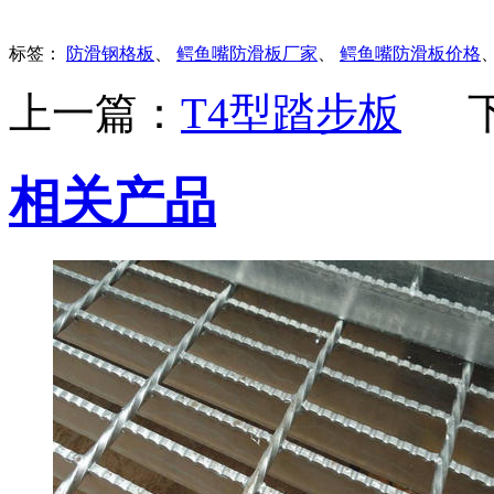
标签：
防滑钢格板
、
鳄鱼嘴防滑板厂家
、
鳄鱼嘴防滑板价格
上一篇：
T4型踏步板
相关产品