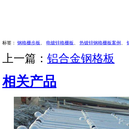
标签：
钢格栅步板
、
电镀锌格栅板
、
热镀锌钢格栅板案例
、
上一篇：
铝合金钢格板
相关产品