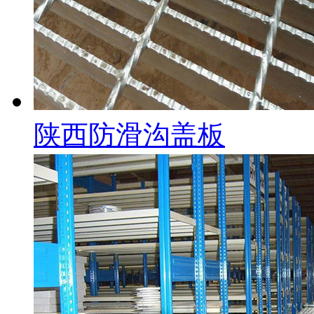
陕西防滑沟盖板