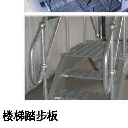
楼梯踏步板