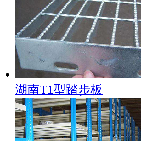
湖南T1型踏步板