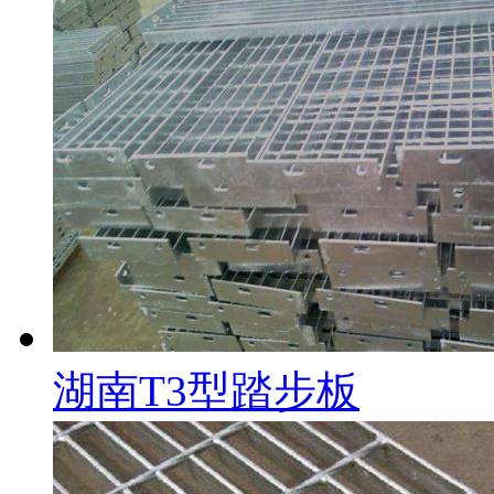
湖南T3型踏步板