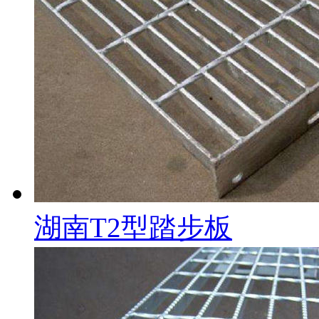
湖南T2型踏步板