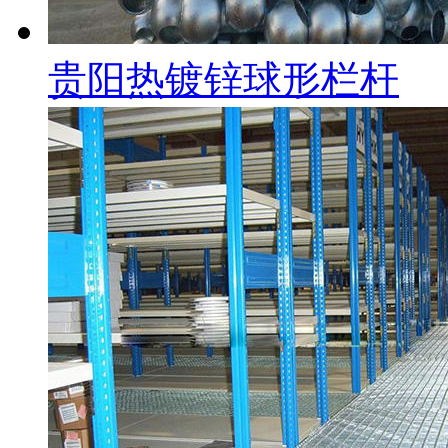
贵阳热镀锌球形栏杆