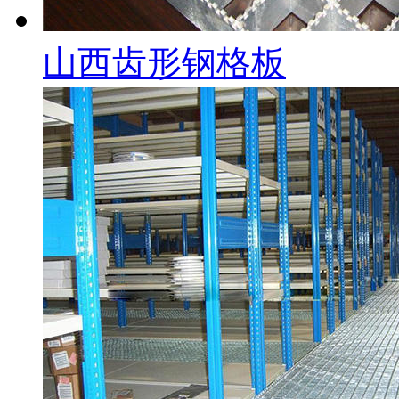
山西齿形钢格板