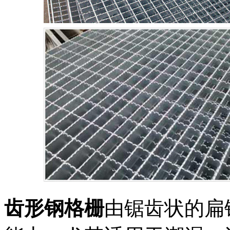
齿形钢格栅
由锯齿状的扁