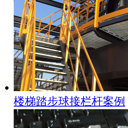
楼梯踏步球接栏杆案例